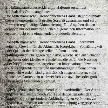
2. Haftungsausschlusserklärung / Haftungsausschluss
1. Inhalt des Onlineangebotes
Die Mittelfränkische Eisenbahnbetriebs GmbH stellt die Inhalte
dieser Internetseiten mit großer Sorgfalt zusammen und sorgt
für deren regelmäßige Aktualisierung. Die Angaben dienen
dennoch nur der unverbindlichen allgemeinen Information und
ersetzen nicht eine eingehende individuelle Beratung.
Die Mittelfränkische Eisenbahnbetriebs GmbH übernimmt
keinerlei Gewähr für die Aktualität, Korrektheit, Vollständigkeit
oder Qualität der bereitgestellten Informationen.
Haftungsansprüche gegen den Autor, welche sich auf Schäden
materieller oder ideeller Art beziehen, die durch die Nutzung
oder Nichtnutzung der dargebotenen Informationen bzw. durch
die Nutzung fehlerhafter und unvollständiger Informationen
verursacht wurden, sind grundsätzlich ausgeschlossen, sofern
seitens des Autors kein nachweislich vorsätzliches oder grob
fahrlässiges Verschulden vorliegt.
Alle Angebote sind freibleibend und unverbindlich. Der Autor
behält es sich ausdrücklich vor, Teile der Seiten oder des
Angebotes ohne gesonderte Ankündigung zu verändern, zu
ergänzen, zu löschen oder die Veröffentlichung zeitweise oder
endgültig einzustellen.