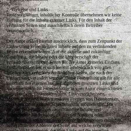
2. Verweise und Links
Trotz sorgfältiger, inhaltlicher Kontrolle übernehmen wir keine
Haftung für die Inhalte externer Links. Für den Inhalt der
verlinkten Seiten sind ausschließlich deren Betreiber
verantwortlich.
Der Autor erklärt hiermit ausdrücklich, dass zum Zeitpunkt der
Linksetzung keine illegalen Inhalte auf den zu verlinkenden
Seiten erkennbar waren. Auf die aktuelle und zukünftige
Gestaltung, die Inhalte oder die Urheberschaft der
verlinkten/verknüpften Seiten hat der Autor keinerlei Einfluss.
Deshalb distanziert er sich hiermit ausdrücklich von allen
Inhalten aller verlinkten /verknüpften Seiten, die nach der
Linksetzung verändert wurden. Diese Feststellung gilt für alle
innerhalb des eigenen Internetangebotes gesetzten Links und
Verweise sowie für Fremdeinträge in vom Autor eingerichteten
Gästebüchern, Diskussionsforen, Linkverzeichnissen,
Mailinglisten und in allen anderen Formen von Datenbanken,
auf deren Inhalt externe Schreibzugriffe möglich sind. Für
illegale, fehlerhafte oder unvollständige Inhalte und
insbesondere für Schäden, die aus der Nutzung oder
Nichtnutzung solcherart dargebotener Informationen entstehen,
haftet allein der Anbieter der Seite, auf welche verwiesen
wurde, nicht derjenige, der über Links auf die jeweilige