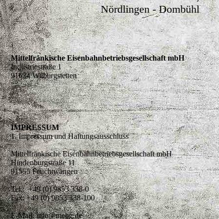
Nördlingen - Dombühl
Mittelfränkische Eisenbahnbetriebsgesellschaft mbH
Industriestraße 1
91634 Wilburgstetten
IMPRESSUM
1. Impressum und Haftungsausschluss
Mittelfränkische Eisenbahnbetriebsgesellschaft mbH
Hindenburgstraße 11
91555 Feuchtwangen
Tel.: +49 (0) 9853 338-0
Fax: +49 (0) 9853 338-100
E-Mail: info@mebg.de