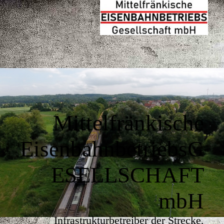
Mittelfränkische
EisenbahnbetriebsG
ESELLSCHAFT
mbH
Infrastrukturbetreiber der Strecke,