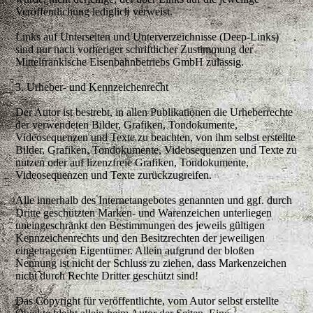
Veröffentlichung lediglich verweist.
Links auf Unterseiten und Unterverzeichnisse (Deep-Links)
sind nur nach vorheriger schriftlicher Zustimmung der
Mittelfränkische Eisenbahnbetriebs GmbH zulässig.
3. Urheber- und Kennzeichenrecht
Der Autor ist bestrebt, in allen Publikationen die Urheberrechte
der verwendeten Bilder, Grafiken, Tondokumente,
Videosequenzen und Texte zu beachten, von ihm selbst erstellte
Bilder, Grafiken, Tondokumente, Videosequenzen und Texte zu
nutzen oder auf lizenzfreie Grafiken, Tondokumente,
Videosequenzen und Texte zurückzugreifen.
Alle innerhalb des Internetangebotes genannten und ggf. durch
Dritte geschützten Marken- und Warenzeichen unterliegen
uneingeschränkt den Bestimmungen des jeweils gültigen
Kennzeichenrechts und den Besitzrechten der jeweiligen
eingetragenen Eigentümer. Allein aufgrund der bloßen
Nennung ist nicht der Schluss zu ziehen, dass Markenzeichen
nicht durch Rechte Dritter geschützt sind!
Das Copyright für veröffentlichte, vom Autor selbst erstellte