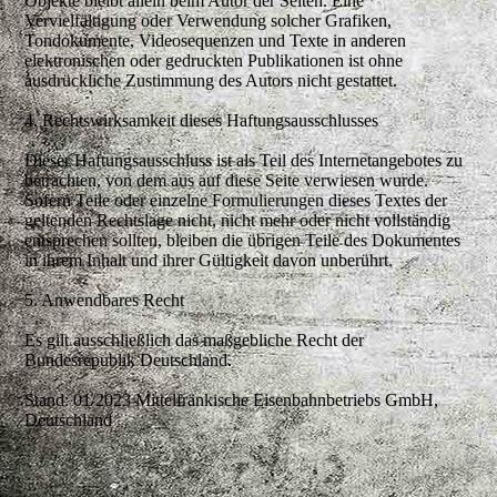
Objekte bleibt allein beim Autor der Seiten. Eine
Vervielfältigung oder Verwendung solcher Grafiken,
Tondokumente, Videosequenzen und Texte in anderen
elektronischen oder gedruckten Publikationen ist ohne
ausdrückliche Zustimmung des Autors nicht gestattet.
4. Rechtswirksamkeit dieses Haftungsausschlusses
Dieser Haftungsausschluss ist als Teil des Internetangebotes zu
betrachten, von dem aus auf diese Seite verwiesen wurde.
Sofern Teile oder einzelne Formulierungen dieses Textes der
geltenden Rechtslage nicht, nicht mehr oder nicht vollständig
entsprechen sollten, bleiben die übrigen Teile des Dokumentes
in ihrem Inhalt und ihrer Gültigkeit davon unberührt.
5. Anwendbares Recht
Es gilt ausschließlich das maßgebliche Recht der
Bundesrepublik Deutschland.
Stand: 01/2023 Mittelfränkische Eisenbahnbetriebs GmbH,
Deutschland